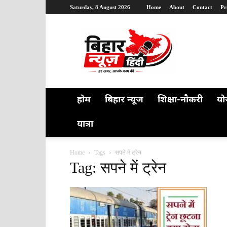
Saturday, 8 August 2026
Home
About
Contact
Pr
Bihar
News
Hindi
होम
बिहार न्यूज
शिक्षा-नौकरी
यो
यात्रा
Home
Tags
सपने में ट्रेन
Tag: सपने में ट्रेन