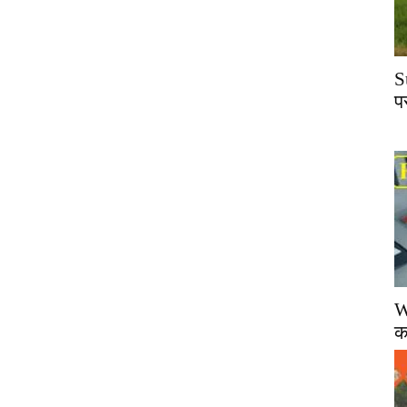
S
प
W
क