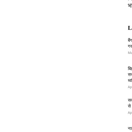
भ
L
बै
गर
Ma
बि
सर
ध्
Ap
सव
से
Ap
ना