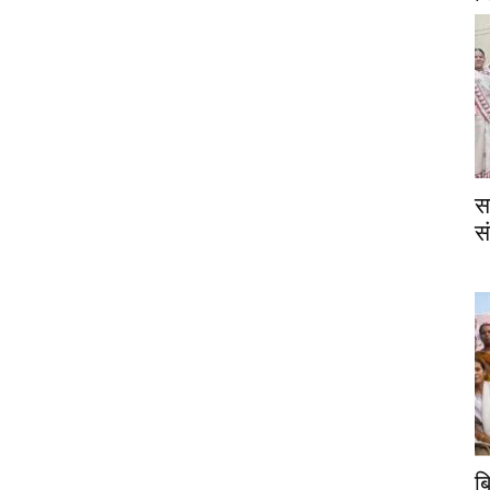
स
स
ब