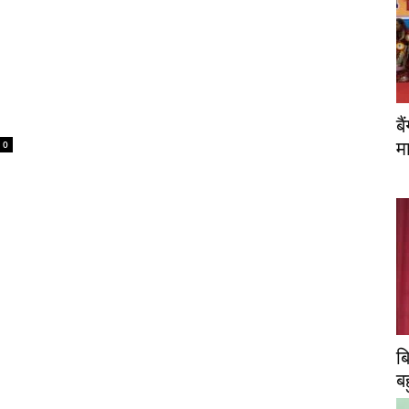
ब
म
0
ब
ब