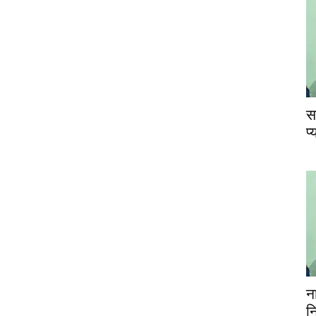
स
प
न
न