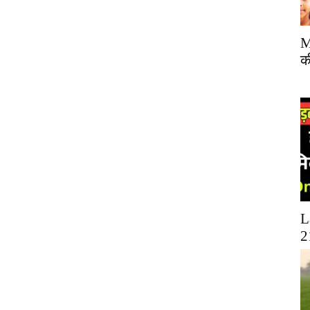
M
क
L
2