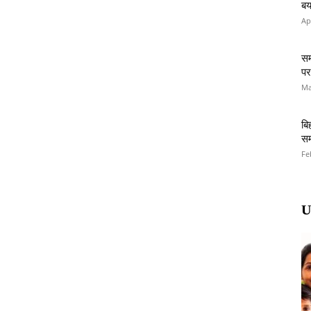
बय
Ap
सम
पर
Ma
बि
सम
Fe
U