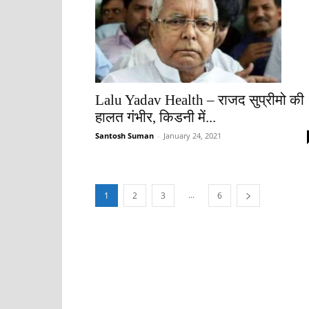
Lalu Yadav Health – राजद सुप्रीमो की
हालत गंभीर, किडनी में...
Santosh Suman
-
January 24, 2021
...
1
2
3
6