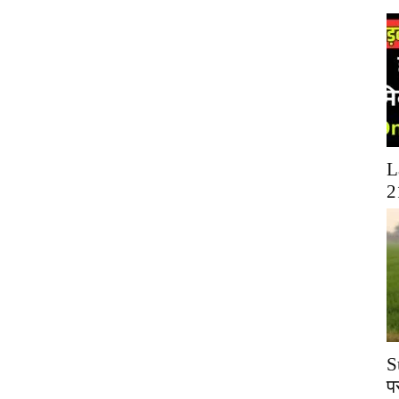
L
2
S
प