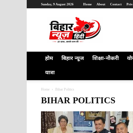
Sunday, 9 August 2026
Home
About
Contact
Priv
Bihar
News
Hindi
होम
बिहार न्यूज
शिक्षा-नौकरी
यो
यात्रा
Home
Bihar Politics
BIHAR POLITICS