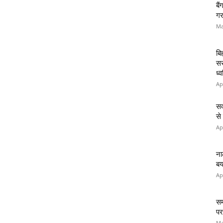
बै
गर
Ma
बि
सर
ध्
Ap
सव
से
Ap
ना
बय
Ap
सम
पर
Ma