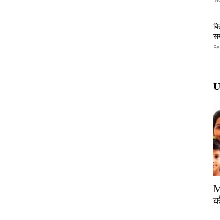
बि
सम
Fe
U
M
क