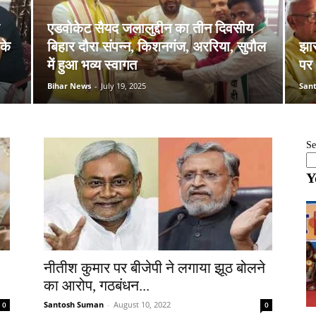
एडवोकेट सैयद जलालुद्दीन का तीन दिवसीय
 के
बिहार दौरा संपन्न, किशनगंज, अररिया, सुपौल
झार
में हुआ भव्य स्वागत
पर
Bihar News
-
July 19, 2025
San
Se
Y
नीतीश कुमार पर बीजेपी ने लगाया झूठ बोलने
का आरोप, गठबंधन...
Santosh Suman
-
August 10, 2022
0
0