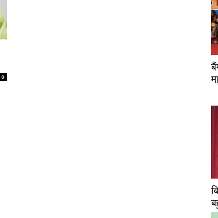
ब
0
म
ब
ब