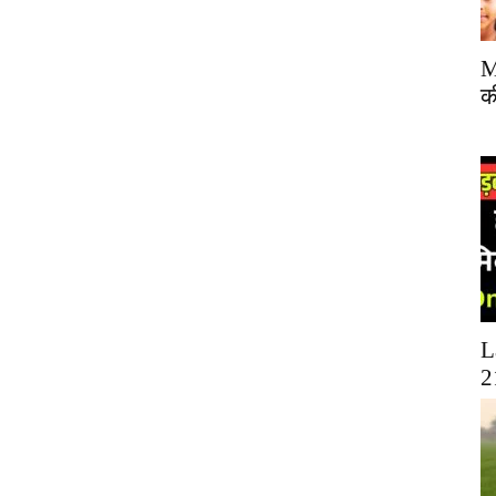
M
क
L
2