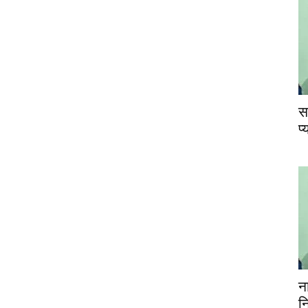
स
प
न
न