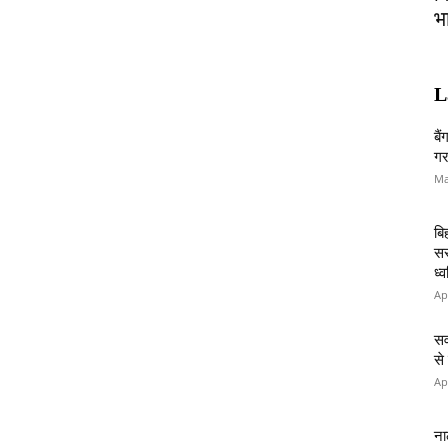
भ
L
बै
गर
Ma
बि
सर
ध्
Ap
सव
से
Ap
ना