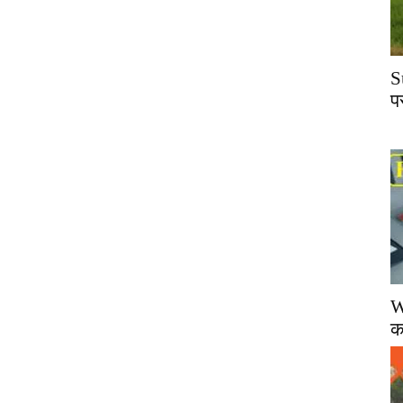
S
प
W
क