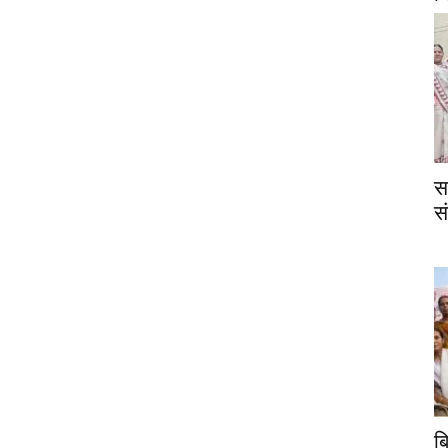
स
स
ब