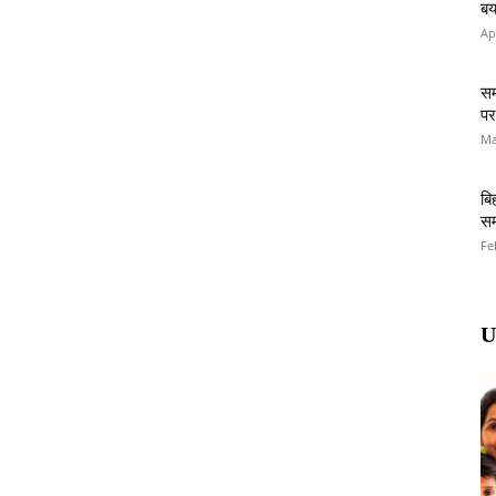
बय
Ap
सम
पर
Ma
बि
सम
Fe
U