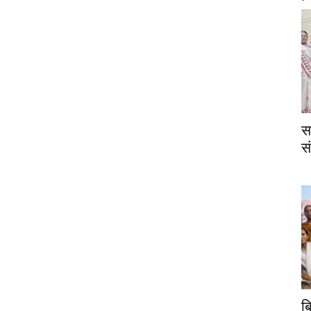
स
स
ब