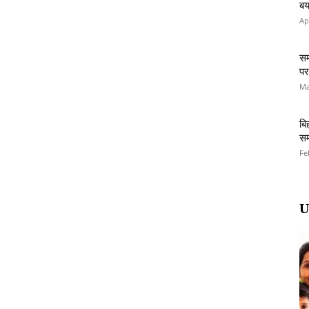
बय
Ap
सम
पर
Ma
बि
सम
Fe
U