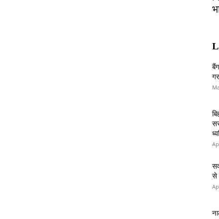
भ
L
बै
गर
Ma
बि
सर
ध्
Ap
सव
से
Ap
ना