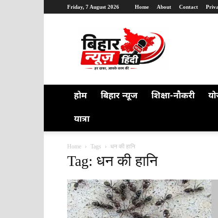
Friday, 7 August 2026
Home
About
Contact
Priv
Bihar
News
Hindi
होम
बिहार न्यूज
शिक्षा-नौकरी
यो
यात्रा
Home
Tags
धन की हानि
Tag: धन की हानि