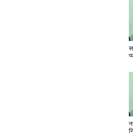
स
प
न
न