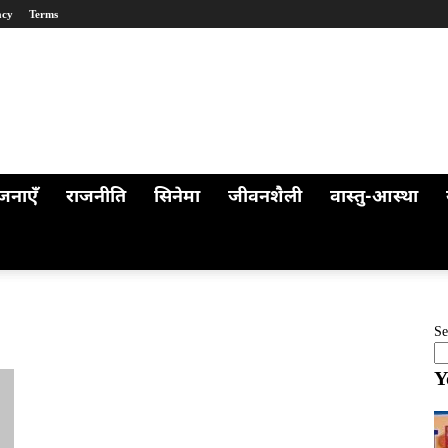
acy
Terms
जनाएँ
राजनीति
सिनेमा
जीवनशैली
वास्तु-आस्था
Se
Y