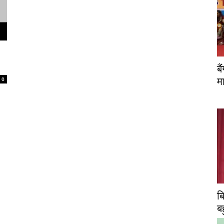
ब
0
म
ब
ब