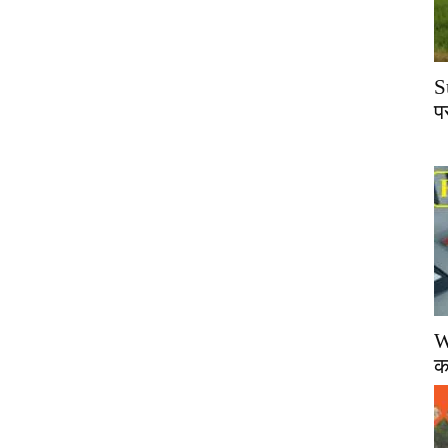
S
प
W
क