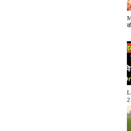
M
क
L
2