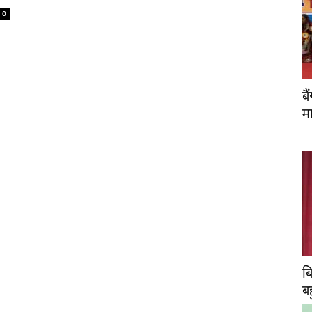
0
ब
म
ब
ब