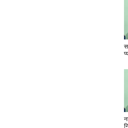
स
प
न
न