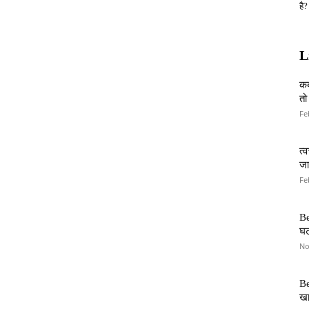
है?
L
कब
तो
Fe
त्
जान
Fe
Be
घट
No
Be
खा