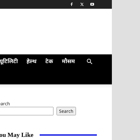
यूटिलिटी
हेल्थ
टेक
मौसम
earch
Search
ou May Like