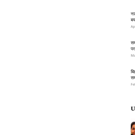
ना
बय
Ap
सम
पर
Ma
बि
सम
Fe
U