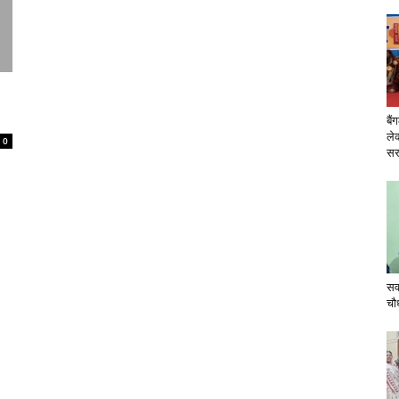
बैं
ले
0
सरक
सव
चौ