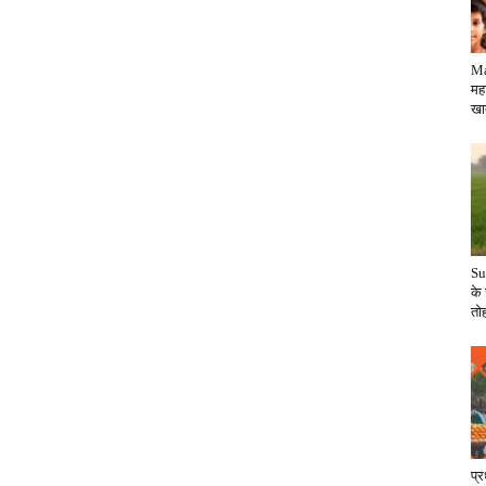
Ma
महा
खातो
Su
के
तोह
प्र