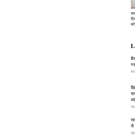
सम
दि
को.
L
बै
गर
Ma
बि
सर
ध्
Ap
सव
से
Ap