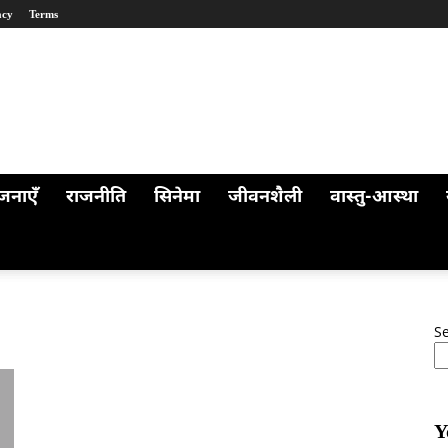
acy
Terms
जनाएँ
राजनीति
सिनेमा
जीवनशैली
वास्तु-आस्था
S
Y