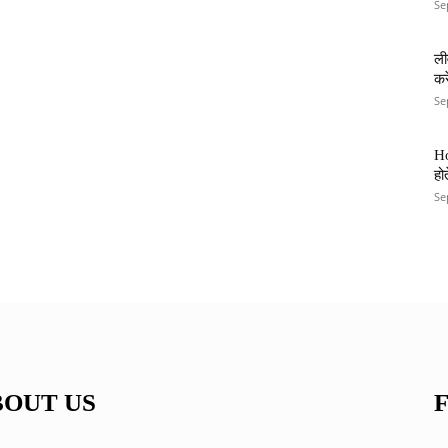
Se
ली
कर
Se
Ho
हो
Se
BOUT US