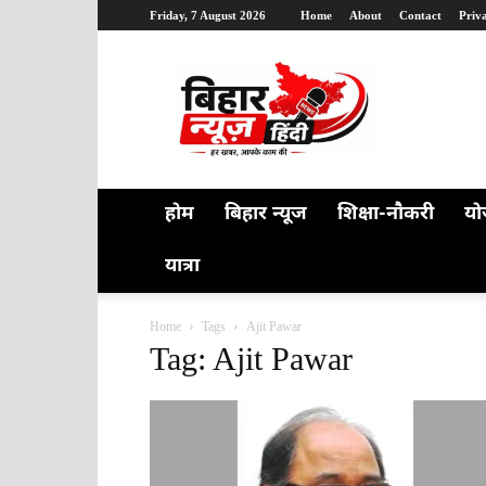
Friday, 7 August 2026
Home
About
Contact
Priv
Bihar
News
Hindi
होम
बिहार न्यूज
शिक्षा-नौकरी
यो
यात्रा
Home
Tags
Ajit Pawar
Tag: Ajit Pawar