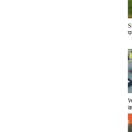
S
प
W
क