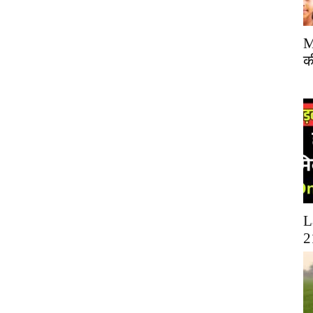
M
क
L
2