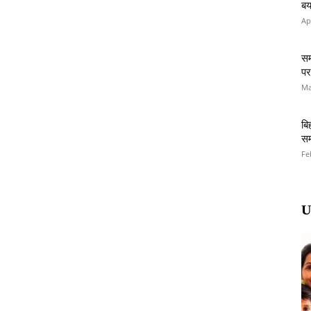
बय
Ap
सम
पर
Ma
बि
सम
Fe
U