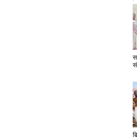
स
स
ब