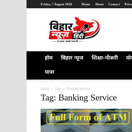
Friday, 7 August 2026
Home
About
Contact
Priv
Bihar
News
Hindi
होम
बिहार न्यूज
शिक्षा-नौकरी
यो
यात्रा
Home
Tags
Banking Service
Tag: Banking Service