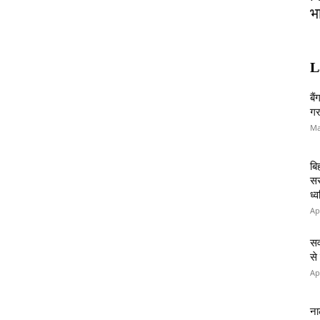
भ
L
बै
गर
Ma
बि
सर
ध्
Ap
सव
से
Ap
ना