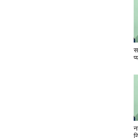
स
प
न
न