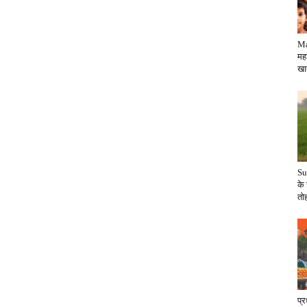
Ma
महा
खातो
Su
के
तोह
प्र