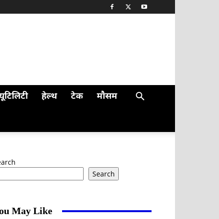
यूटिलिटी
हेल्थ
टेक
मौसम
earch
Search
ou May Like