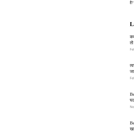
है?
L
कब
तो
Fe
त्
जान
Fe
Be
घट
No
Be
खा