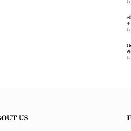
Se
ली
कर
Se
Ho
हो
Se
BOUT US