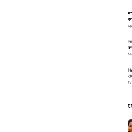
ना
बय
Ap
सम
पर
Ma
बि
सम
Fe
U