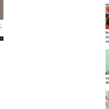
,
बैं
ले
0
सरक
सव
चौ