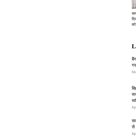
सम
दि
को.
L
बै
गर
Ma
बि
सर
ध्
Ap
सव
से
Ap