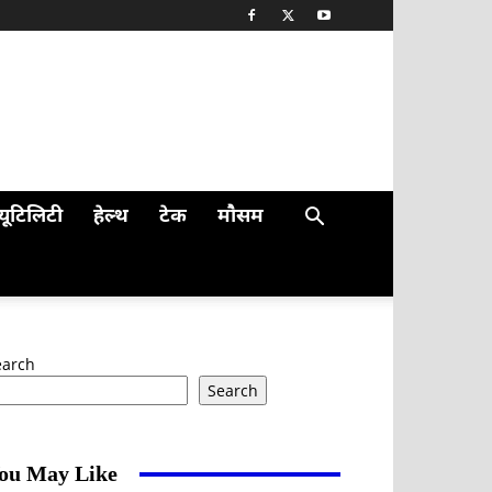
यूटिलिटी
हेल्थ
टेक
मौसम
earch
Search
ou May Like