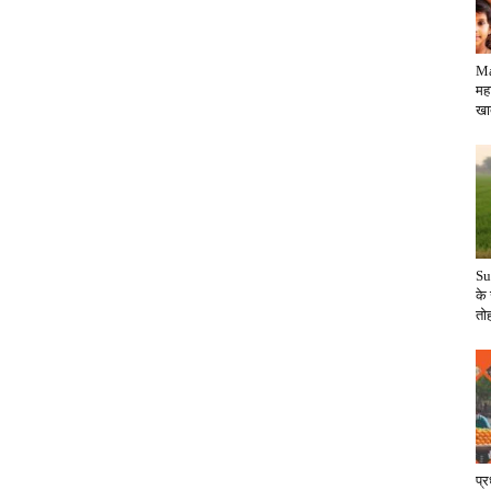
Ma
महा
खातो
Su
के
तोह
प्र