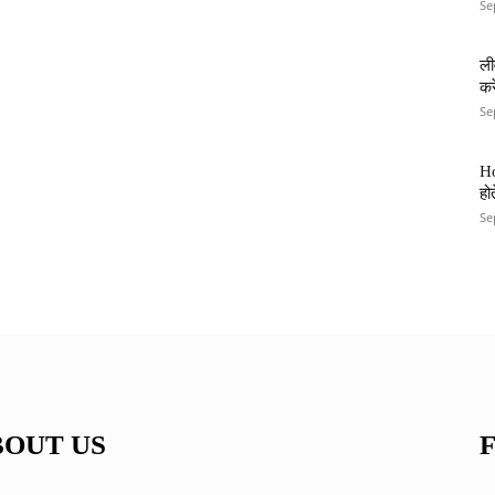
Se
ली
कर
Se
Ho
हो
Se
BOUT US