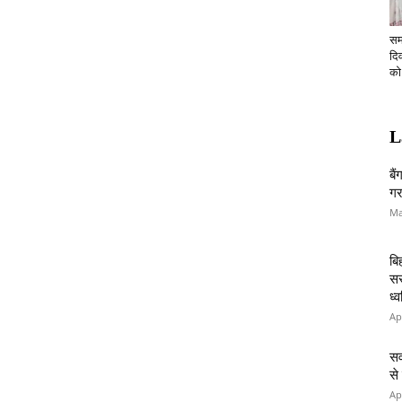
सम
दि
को.
L
बै
गर
Ma
बि
सर
ध्
Ap
सव
से
Ap