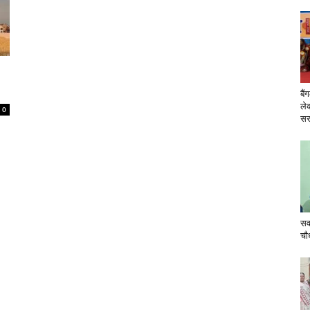
बैं
ले
0
सरक
सव
चौ