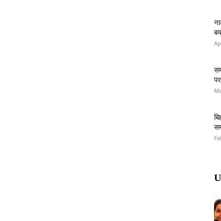
ना
बय
Ap
सम
पर
Ma
बि
सम
Fe
U