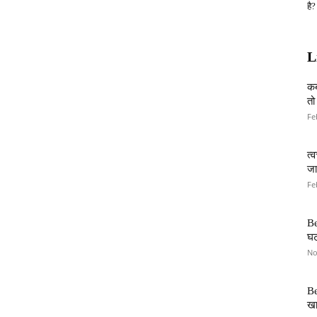
है?
L
कब
तो
Fe
त्
जान
Fe
Be
घट
No
Be
खा