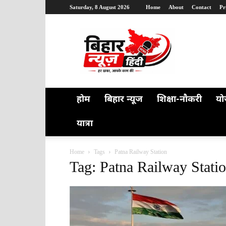
Saturday, 8 August 2026
Home
About
Contact
Pr
Bihar
News
Hindi
होम
बिहार न्यूज
शिक्षा-नौकरी
यो
यात्रा
Home
Tags
Patna Railway Station
Tag: Patna Railway Stati