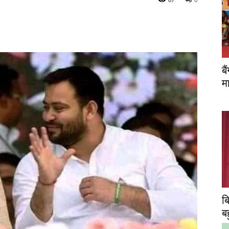
ब
म
ब
ब