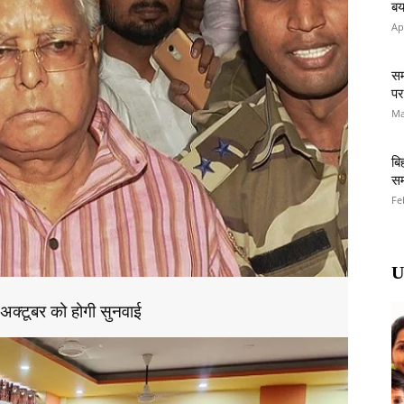
बय
Ap
सम
पर
Ma
बि
सम
Fe
U
अक्टूबर को होगी सुनवाई