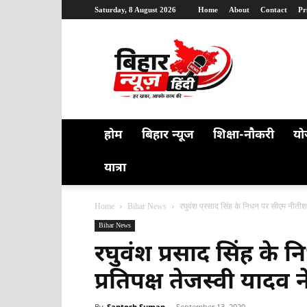
Saturday, 8 August 2026
Home
About
Contact
Pr
Bihar
News
Hindi
होम
बिहार न्यूज
शिक्षा-नौकरी
यो
यात्रा
Home
Bihar News
रघुवंश प्रसाद सिंह के निधन पर सीएम नीतीश, 
Bihar News
रघुवंश प्रसाद सिंह के
प्रतिपक्ष तेजस्वी यादव
By
Santosh Suman
-
September 13, 2020