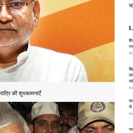
भ
L
बै
गर
Ma
बि
सर
ध्
Ap
रात्रि की शुभकामनाएँ
सव
से
Ap
ना