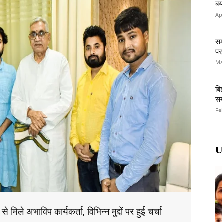
बय
Ap
सम
पर
Ma
बि
सम
Fe
U
े मिले अभाविप कार्यकर्ता, विभिन्न मुद्दों पर हुई चर्चा