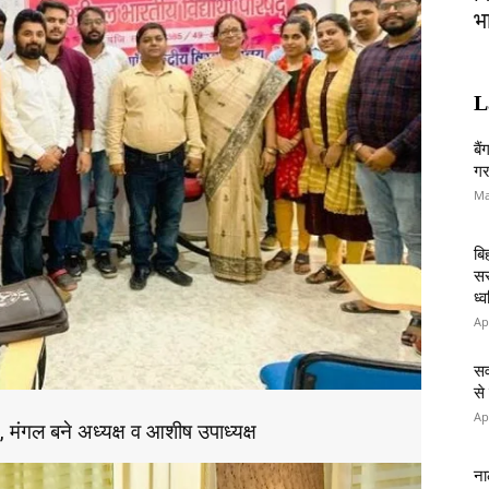
भ
L
बै
गर
Ma
बि
सर
ध्
Ap
सव
से
Ap
, मंगल बने अध्यक्ष व आशीष उपाध्यक्ष
ना