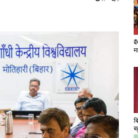
ब
म
ब
ब