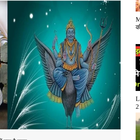
M
क
L
2