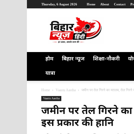
Thursday, 6 August 2026
Home
About
Contact
Pr
Bihar
News
Hindi
होम
बिहार न्यूज
शिक्षा-नौकरी
यो
यात्रा
Home
Vaastu Aastha
जमीन पर तेल गिरने का मतलब, तेल गिरने से
Vaastu Aastha
जमीन पर तेल गिरने का 
इस प्रकार की हानि