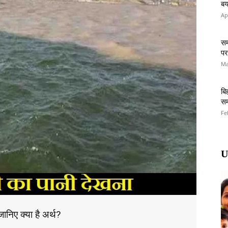
बय
Ap
सम
पर
Ma
बि
सम
Fe
U
जानिए क्या है अर्थ?