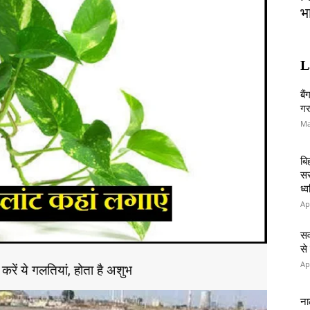
भ
L
बै
गर
Ma
बि
सर
ध्
Ap
सव
से
Ap
करें ये गलतियां, होता है अशुभ
ना